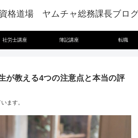
資格道場 ヤムチャ総務課長ブロ
社労士講座
簿記講座
転職
生が教える4つの注意点と本当の評
ています。