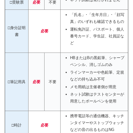
□受験票
必要
不要
「氏名」･「生年月日」･「顔写
真」のいずれも確認できるもの
□身分証明
運転免許証、パスポート、個人
必要
書
番号カード、学生証、社員証な
ど
HBまたはBの黒鉛筆、シャープ
ペンシル、消しゴムのみ
ラインマーカーや色鉛筆、定規
などの持ち込み不可
□筆記用具
必要
不要
メモ用紙は主催者側が用意
ネット試験はテストセンターが
用意したボールペンを使用
携帯電話等の通信機器、キッチ
ンタイマーやストップウォッチ
□時計
必要
などの音の出るものはNG