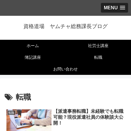
MENU
資格道場 ヤムチャ総務課長ブログ
ホーム
社労士講座
簿記講座
転職
お問い合わせ
転職
【派遣事務転職】未経験でも転職
転職
可能？現役派遣社員の体験談大公
開！