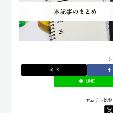
シ
X
LINE
ヤムチャ総務