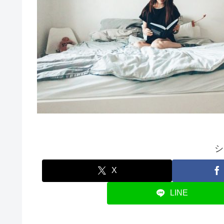
シ
X
LINE