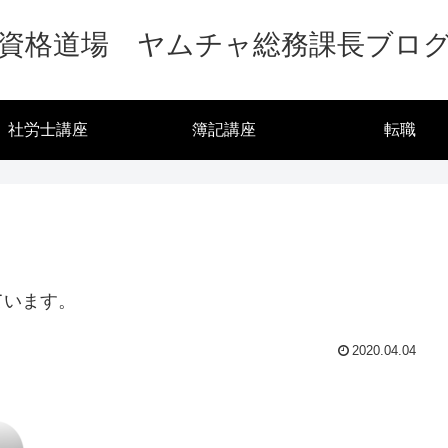
資格道場 ヤムチャ総務課長ブロ
社労士講座
簿記講座
転職
ています。
2020.04.04