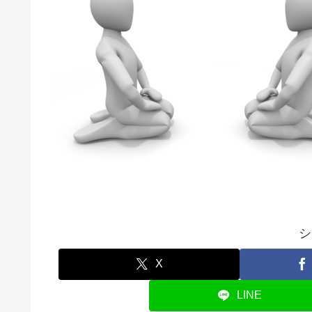
シ
X
LINE